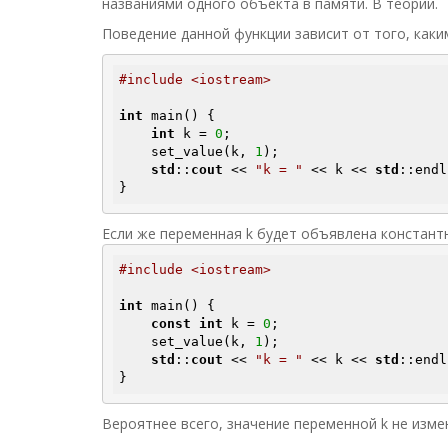
названиями одного объекта в памяти. В теории.
Поведение данной функции зависит от того, как
#include <iostream>
int
 main() {

int
 k = 
0
;

    set_value(k, 
1
);

std
::
cout
 << 
"k = "
 << k << 
std
::endl
} 
Если же переменная k будет объявлена констант
#include <iostream>
int
 main() {

const
int
 k = 
0
;

    set_value(k, 
1
);

std
::
cout
 << 
"k = "
 << k << 
std
::endl
} 
Вероятнее всего, значение переменной k не изме