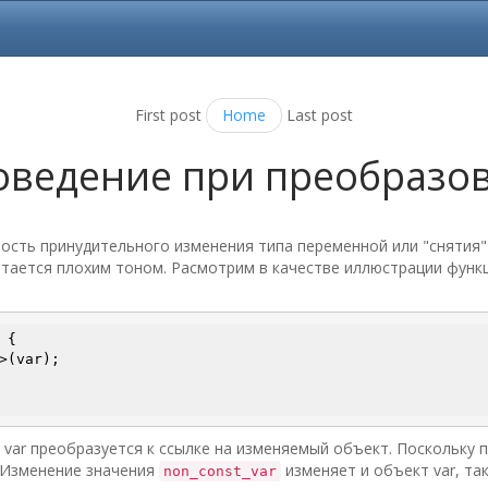
First post
Home
Last post
ведение при преобразов
ость принудительного изменения типа переменной или "снятия"
итается плохим тоном. Расмотрим в качестве иллюстрации функц
 {

>(var);

var преобразуется к ссылке на изменяемый объект. Поскольку 
. Изменение значения
изменяет и объект var, так
non_const_var