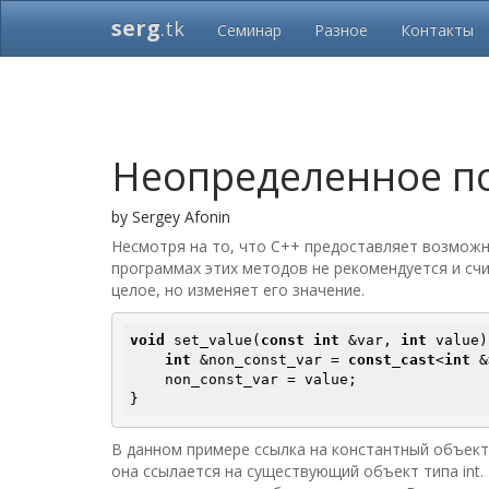
serg
.tk
Семинар
Разное
Контакты
Неопределенное по
by
Sergey Afonin
Несмотря на то, что C++ предоставляет возможн
программах этих методов не рекомендуется и сч
целое, но изменяет его значение.
void
 set_value(
const
int
 &var, 
int
 value)
int
 &non_const_var = 
const_cast
<
int
 &
    non_const_var = value;

} 
В данном примере ссылка на константный объект 
она ссылается на существующий объект типа int