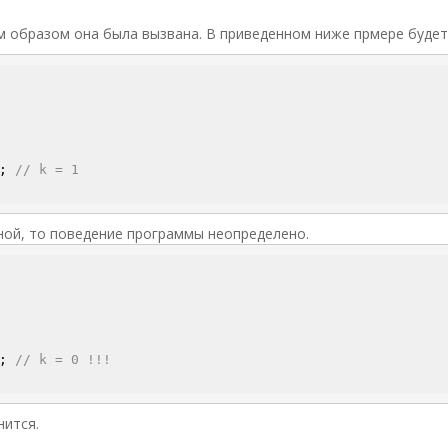
им образом она была вызвана. В приведенном ниже прмере будет
; 
// k = 1
ной, то поведение программы неопределено.
; 
// k = 0 !!!
нится.