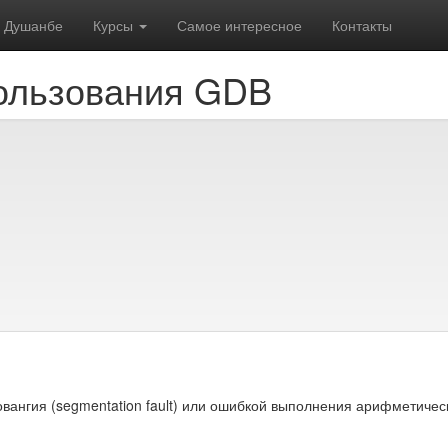
Душанбе
Курсы
Самое интересное
Контакты
пользования GDB
вангия (segmentation fault) или ошибкой выполнения арифметичес