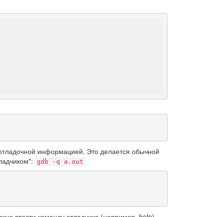
 отладочной информацией. Это делается обычной
ладчиком":
gdb -q a.out
жно ввести команду отладчика (например, help).