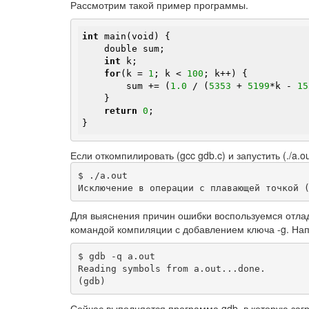
Рассмотрим такой пример программы.
int
 main(void) {

    double sum;

int
 k;

for
(k = 
1
; k < 
100
; k++) {

        sum += (
1.0
 / (
5353
 + 
5199
*k
 - 
15
    }

return
0
;

}
Если откомпилировать (gcc gdb.c) и запустить (./a
$ ./a.out 

Для выяснения причин ошибки воспользуемся отла
командой компиляции с добавлением ключа -g. На
$ gdb -q a.out 

Reading symbols from a.out...done.

Сейчас выполняется программа gdb, в которую загр