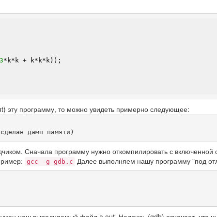
3
*k
*k
 + k
*k
*k
));

.out) эту программу, то можно увидеть примерно следующее:
дчиком. Сначала программу нужно откомпилировать с включенной
пример:
Далее выполняем нашу программу "под от
gcc -g gdb.c
ужен наш выполняемый файл a.out. Надпись (gdb) означает, что ну