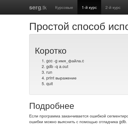
serg
.tk
Курсовые
1-й курс
2-й курс
Простой способ ис
Коротко
gcc -g имя_файла.c
gdb -q a.out
run
print выражение
quit
Подробнее
Если программа заканчивается ошибкой сегментиро
ошибки можно выяснить с помощью отладчика gdb.