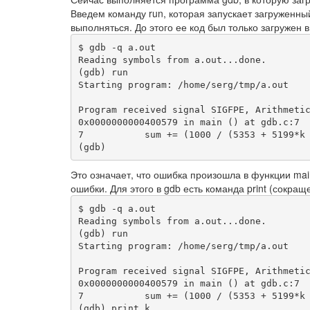
Введем команду run, которая запускает загруженн
выполняться. До этого ее код был только загружен в
$ gdb -q a.out 

Reading symbols from a.out...done.

(gdb) run

Starting program: /home/serg/tmp/a.out 

Program received signal SIGFPE, Arithmetic
0x0000000000400579 in main () at gdb.c:7

7	    sum += (1000 / (5353 + 5199*k - 153*k*k + k*k*k));

Это означает, что ошибка произошла в функции ma
ошибки. Для этого в gdb есть команда print (сокра
$ gdb -q a.out 

Reading symbols from a.out...done.

(gdb) run

Starting program: /home/serg/tmp/a.out 

Program received signal SIGFPE, Arithmetic
0x0000000000400579 in main () at gdb.c:7

7	    sum += (1000 / (5353 + 5199*k - 153*k*k + k*k*k));

(gdb) print k
